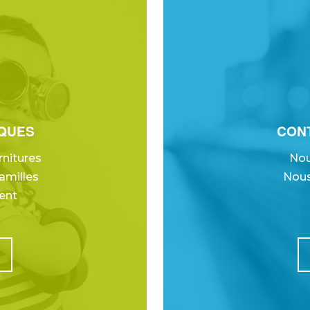
IQUES
CONT
rnitures
Nou
amilles
Nous
ent