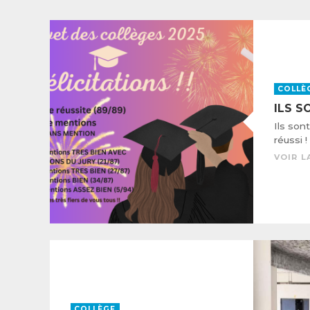
MME JOFFRE CE2
MME SALMERON CE2 CM1
COLLÈ
ILS S
MME BADACHOUI CM1 CM2
Ils son
réussi !
VOIR L
COLLÈGE